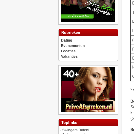
E
I
Rubrieken
(
Dating
Evenementen
Locaties
Vakanties
B
I
G
* 
B
Sw
kr
(p
Toplinks
B
-
Swingers Daten!