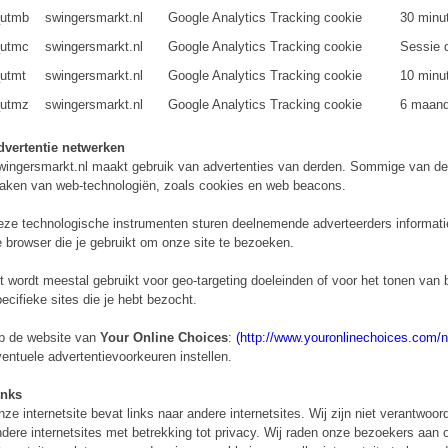
utmb
swingersmarkt.nl
Google Analytics Tracking cookie
30 minu
utmc
swingersmarkt.nl
Google Analytics Tracking cookie
Sessie 
utmt
swingersmarkt.nl
Google Analytics Tracking cookie
10 minu
utmz
swingersmarkt.nl
Google Analytics Tracking cookie
6 maan
dvertentie netwerken
ingersmarkt.nl maakt gebruik van advertenties van derden. Sommige van de
aken van web-technologiën, zoals cookies en web beacons.
ze technologische instrumenten sturen deelnemende adverteerders informatie zo
 browser die je gebruikt om onze site te bezoeken.
t wordt meestal gebruikt voor geo-targeting doeleinden of voor het tonen van
ecifieke sites die je hebt bezocht.
p de website van
Your Online Choices
:
(http://www.youronlinechoices.com/nl
entuele advertentievoorkeuren instellen.
inks
ze internetsite bevat links naar andere internetsites. Wij zijn niet verantwoor
dere internetsites met betrekking tot privacy. Wij raden onze bezoekers aan 