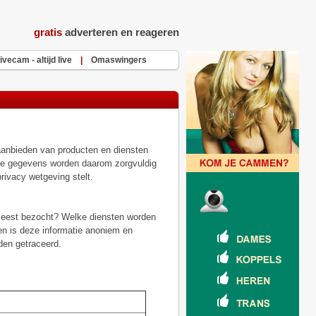
gratis
adverteren en reageren
ivecam - altijd live
|
Omaswingers
aanbieden van producten en diensten
jke gegevens worden daarom zorgvuldig
rivacy wetgeving stelt.
meest bezocht? Welke diensten worden
n is deze informatie anoniem en
den getraceerd.