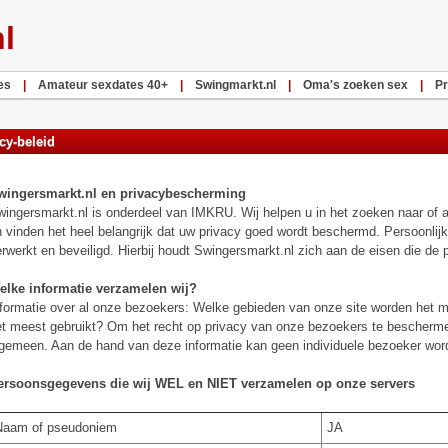
nl
es
|
Amateur sexdates 40+
|
Swingmarkt.nl
|
Oma's zoeken sex
|
Pr
cy-beleid
wingersmarkt.nl en privacybescherming
ingersmarkt.nl is onderdeel van IMKRU. Wij helpen u in het zoeken naar of 
 vinden het heel belangrijk dat uw privacy goed wordt beschermd. Persoonli
rwerkt en beveiligd. Hierbij houdt Swingersmarkt.nl zich aan de eisen die de p
elke informatie verzamelen wij?
formatie over al onze bezoekers: Welke gebieden van onze site worden het 
t meest gebruikt? Om het recht op privacy van onze bezoekers te bescherme
gemeen. Aan de hand van deze informatie kan geen individuele bezoeker wor
ersoonsgegevens die wij WEL en NIET verzamelen op onze servers
Naam of pseudoniem
JA