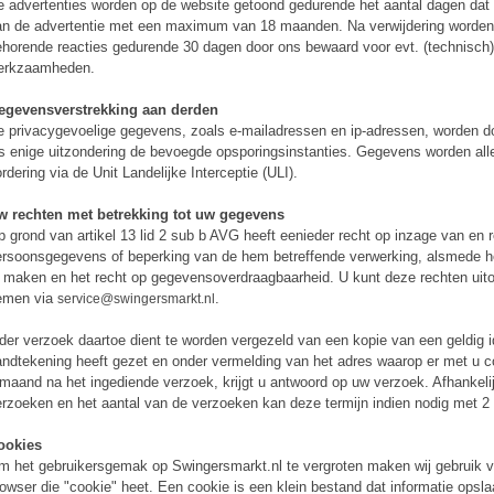
 advertenties worden op de website getoond gedurende het aantal dagen dat 
n de advertentie met een maximum van 18 maanden. Na verwijdering worden d
horende reacties gedurende 30 dagen door ons bewaard voor evt. (technisch)
erkzaamheden.
egevensverstrekking aan derden
 privacygevoelige gegevens, zoals e-mailadressen en ip-adressen, worden do
s enige uitzondering de bevoegde opsporingsinstanties. Gegevens worden allee
rdering via de Unit Landelijke Interceptie (ULI).
w rechten met betrekking tot uw gegevens
 grond van artikel 13 lid 2 sub b AVG heeft eenieder recht op inzage van en re
rsoonsgegevens of beperking van de hem betreffende verwerking, alsmede he
 maken en het recht op gegevensoverdraagbaarheid. U kunt deze rechten uito
emen via
.
service@swingersmarkt.nl
der verzoek daartoe dient te worden vergezeld van een kopie van een geldig i
ndtekening heeft gezet en onder vermelding van het adres waarop er met u
maand na het ingediende verzoek, krijgt u antwoord op uw verzoek. Afhankeli
rzoeken en het aantal van de verzoeken kan deze termijn indien nodig met 
ookies
 het gebruikersgemak op Swingersmarkt.nl te vergroten maken wij gebruik v
owser die "cookie" heet. Een cookie is een klein bestand dat informatie opsl