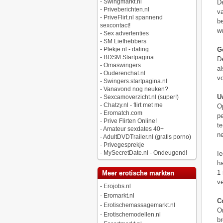
-
Swingmarkt.nl
De
-
Priveberichten.nl
va
-
PriveFlirt.nl spannend
be
sexcontact!
w
-
Sex advertenties
-
SM Liefhebbers
-
Plekje.nl - dating
G
-
BDSM Startpagina
De
-
Omaswingers
al
-
Ouderenchat.nl
vo
-
Swingers.startpagina.nl
-
Vanavond nog neuken?
U
-
Sexcamoverzicht.nl (super!)
-
Chatzy.nl - flirt met me
Op
-
Eromatch.com
pe
-
Prive Flirten Online!
te
-
Amateur sexdates 40+
n
-
AdultDVDTrailer.nl (gratis porno)
-
Privegesprekje
-
MySecretDate.nl - Ondeugend!
Ie
ha
1 
Meer erotische markten
ve
-
Erojobs.nl
-
Eromarkt.nl
C
-
Erotischemassagemarkt.nl
Om
-
Erotischemodellen.nl
br