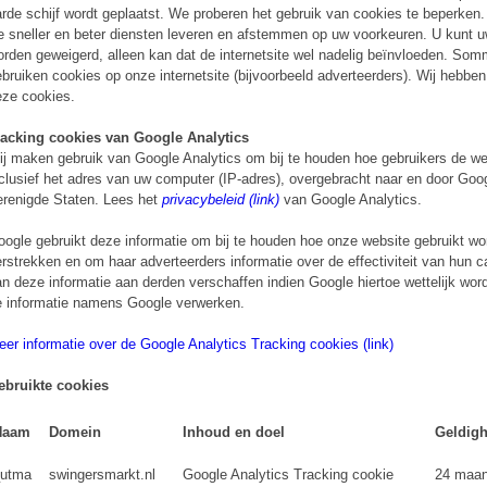
rde schijf wordt geplaatst. We proberen het gebruik van cookies te beperken
 sneller en beter diensten leveren en afstemmen op uw voorkeuren. U kunt u
rden geweigerd, alleen kan dat de internetsite wel nadelig beïnvloeden. Som
bruiken cookies op onze internetsite (bijvoorbeeld adverteerders). Wij hebben
ze cookies.
racking cookies van Google Analytics
j maken gebruik van Google Analytics om bij te houden hoe gebruikers de web
clusief het adres van uw computer (IP-adres), overgebracht naar en door Goo
renigde Staten. Lees het
privacybeleid (link)
van Google Analytics.
ogle gebruikt deze informatie om bij te houden hoe onze website gebruikt wo
rstrekken en om haar adverteerders informatie over de effectiviteit van hun
n deze informatie aan derden verschaffen indien Google hiertoe wettelijk word
 informatie namens Google verwerken.
er informatie over de Google Analytics Tracking cookies (link)
ebruikte cookies
Naam
Domein
Inhoud en doel
Geldigh
utma
swingersmarkt.nl
Google Analytics Tracking cookie
24 maa