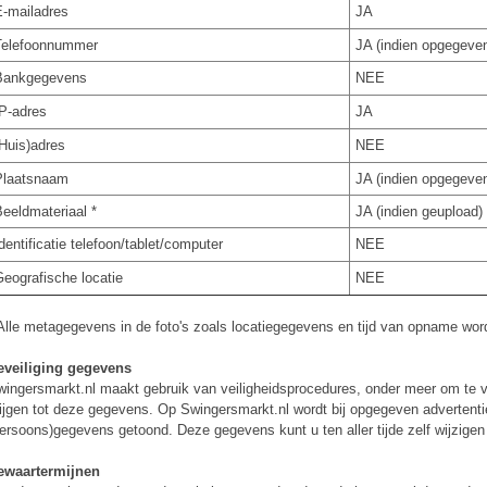
-mailadres
JA
Telefoonnummer
JA (indien opgegeve
Bankgegevens
NEE
P-adres
JA
Huis)adres
NEE
Plaatsnaam
JA (indien opgegeve
eeldmateriaal *
JA (indien geupload)
dentificatie telefoon/tablet/computer
NEE
eografische locatie
NEE
Alle metagegevens in de foto's zoals locatiegegevens en tijd van opname wor
eveiliging gegevens
ingersmarkt.nl maakt gebruik van veiligheidsprocedures, onder meer om te
ijgen tot deze gegevens. Op Swingersmarkt.nl wordt bij opgegeven advertenti
ersoons)gegevens getoond. Deze gegevens kunt u ten aller tijde zelf wijzigen 
ewaartermijnen