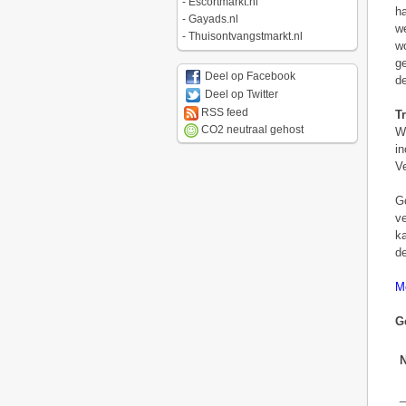
-
Escortmarkt.nl
ha
-
Gayads.nl
we
-
Thuisontvangstmarkt.nl
wo
ge
Deel op Facebook
de
Deel op Twitter
RSS feed
T
CO2 neutraal gehost
Wi
in
Ve
Go
ve
ka
de
Me
G
_