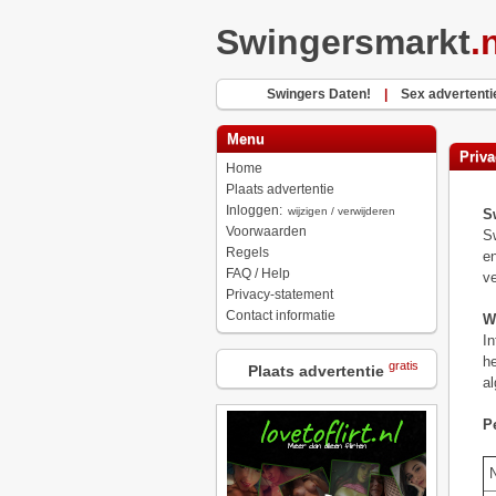
Swingersmarkt
.
Swingers Daten!
|
Sex advertenti
Menu
Priva
Home
Plaats advertentie
Inloggen:
wijzigen / verwijderen
S
Voorwaarden
Sw
Regels
en
FAQ / Help
ve
Privacy-statement
Contact informatie
W
In
he
gratis
Plaats advertentie
al
P